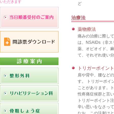
いただきます
ど
治療法
薬物療法
痛みの治療に際して
は、NSAIDs（
薬、オピオイド、麻
て、それぞれ使い
トリガーポイン
肩や背中、腰など
す。 トリガーポイ
ことがあります。
性疼痛症候群と言
トリガーポイント
辛い思いをなさっ
なお、この注射はと