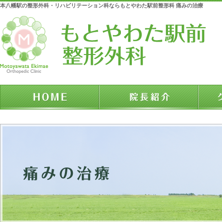
本八幡駅の整形外科・リハビリテーション科ならもとやわた駅前整形科 痛みの治療